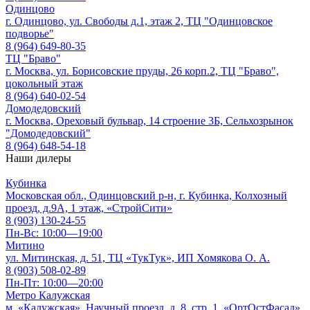
Одинцово
г. Одинцово, ул. Свободы д.1, этаж 2, ТЦ "Одинцовское
подворье"
8 (964) 649-80-35
ТЦ "Браво"
г. Москва, ул. Борисовские пруды, 26 корп.2, ТЦ "Браво",
цокольный этаж
8 (964) 640-02-54
Домодедовский
г. Москва, Ореховый бульвар, 14 строение 3Б, Сельхозрынок
"Домодедовский"
8 (964) 648-54-18
Наши дилеры
Кубинка
Московская обл., Одинцовский р-н, г. Кубинка, Колхозный
проезд, д.9А, 1 этаж, «СтройСити»
8 (903) 130-24-55
Пн-Вс: 10:00—19:00
Митино
ул. Митинская, д. 51, ТЦ «ТукТук», ИП Хомякова О. А.
8 (903) 508-02-89
Пн-Пт: 10:00—20:00
Метро Калужская
м. «Калужская», Научный проезд, д. 8, стр. 1, «ОртОстФасад»