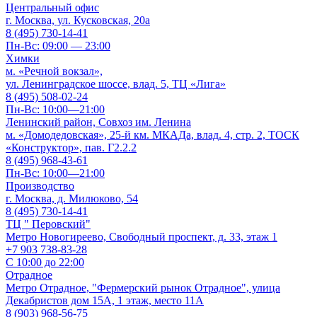
Центральный офис
г. Москва, ул. Кусковская, 20а
8 (495) 730-14-41
Пн-Вс: 09:00 — 23:00
Химки
м. «Речной вокзал»,
ул. Ленинградское шоссе, влад. 5, ТЦ «Лига»
8 (495) 508-02-24
Пн-Вс: 10:00—21:00
Ленинский район, Совхоз им. Ленина
м. «Домодедовская», 25-й км. МКАДа, влад. 4, стр. 2, ТОСК
«Конструктор», пав. Г2.2.2
8 (495) 968-43-61
Пн-Вс: 10:00—21:00
Производство
г. Москва, д. Милюково, 54
8 (495) 730-14-41
ТЦ " Перовский"
Метро Новогиреево, Свободный проспект, д. 33, этаж 1
+7 903 738-83-28
С 10:00 до 22:00
Отрадное
Метро Отрадное, "Фермерский рынок Отрадное", улица
Декабристов дом 15А, 1 этаж, место 11А
8 (903) 968-56-75