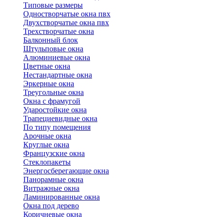
Типовые размеры
Одностворчатые окна пвх
Двухстворчатые окна пвх
Трехстворчатые окна
Балконный блок
Штульповые окна
Алюминиевые окна
Цветные окна
Нестандартные окна
Эркерные окна
Треугольные окна
Окна с фрамугой
Ударостойкие окна
Трапециевидные окна
По типу помещения
Арочные окна
Круглые окна
Французские окна
Стеклопакеты
Энергосберегающие окна
Панорамные окна
Витражные окна
Ламинированные окна
Окна под дерево
Коричневые окна