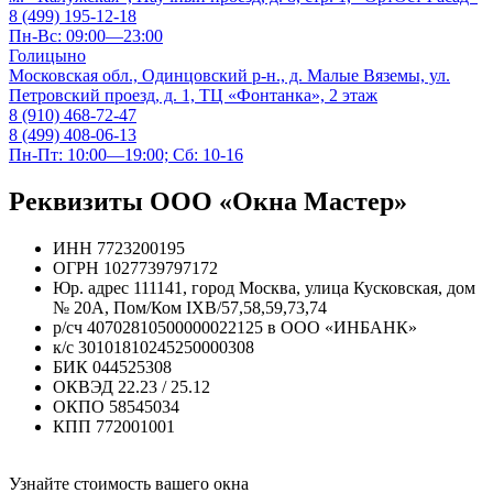
8 (499) 195-12-18
Пн-Вс: 09:00—23:00
Голицыно
Московская обл., Одинцовский р-н., д. Малые Вяземы, ул.
Петровский проезд, д. 1, ТЦ «Фонтанка», 2 этаж
8 (910) 468-72-47
8 (499) 408-06-13
Пн-Пт: 10:00—19:00; Сб: 10-16
Реквизиты ООО «Окна Мастер»
ИНН
7723200195
ОГРН
1027739797172
Юр. адрес
111141, город Москва, улица Кусковская, дом
№ 20А, Пом/Ком IXB/57,58,59,73,74
р/сч
40702810500000022125 в ООО «ИНБАНК»
к/с
30101810245250000308
БИК
044525308
ОКВЭД
22.23 / 25.12
ОКПО
58545034
КПП
772001001
Узнайте стоимость вашего окна