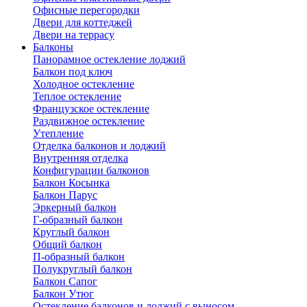
Офисные перегородки
Двери для коттеджей
Двери на террасу
Балконы
Панорамное остекление лоджий
Балкон под ключ
Холодное остекление
Теплое остекление
Французское остекление
Раздвижное остекление
Утепление
Отделка балконов и лоджий
Внутренняя отделка
Конфигурации балконов
Балкон Косынка
Балкон Парус
Эркерный балкон
Г-образный балкон
Круглый балкон
Общий балкон
П-образный балкон
Полукруглый балкон
Балкон Сапог
Балкон Утюг
Остекление балконов и лоджий с выносом