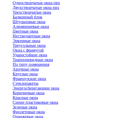
Одностворчатые окна пвх
Двухстворчатые окна пвх
Трехстворчатые окна
Балконный блок
Штульповые окна
Алюминиевые окна
Цветные окна
Нестандартные окна
Эркерные окна
Треугольные окна
Окна с фрамугой
Ударостойкие окна
Трапециевидные окна
По типу помещения
Арочные окна
Круглые окна
Французские окна
Стеклопакеты
Энергосберегающие окна
Коричневые окна
Красные окна
Синие пластиковые окна
Зеленые окна
Фиолетовые окна
Оранжевые окна