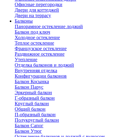
Офисные перегородки
Двери для коттеджей
Двери на террасу
Балконы
Панорамное остекление лоджий
Балкон под ключ
Холодное остекление
Теплое остекление
Французское остекление
Раздвижное остекление
Утепление
Отделка балконов и лоджий
Внутренняя отделка
Конфигурации балконов
Балкон Косынка
Балкон Парус
Эркерный балкон
Г-образный балкон
Круглый балкон
Общий балкон
П-образный балкон
Полукруглый балкон
Балкон Сапог
Балкон Утюг
Остекление балконов и лоджий с выносом