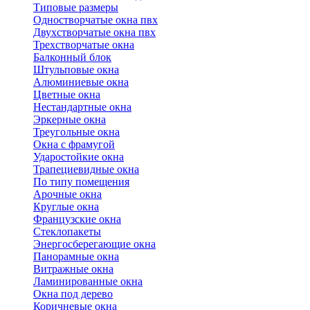
Типовые размеры
Одностворчатые окна пвх
Двухстворчатые окна пвх
Трехстворчатые окна
Балконный блок
Штульповые окна
Алюминиевые окна
Цветные окна
Нестандартные окна
Эркерные окна
Треугольные окна
Окна с фрамугой
Ударостойкие окна
Трапециевидные окна
По типу помещения
Арочные окна
Круглые окна
Французские окна
Стеклопакеты
Энергосберегающие окна
Панорамные окна
Витражные окна
Ламинированные окна
Окна под дерево
Коричневые окна